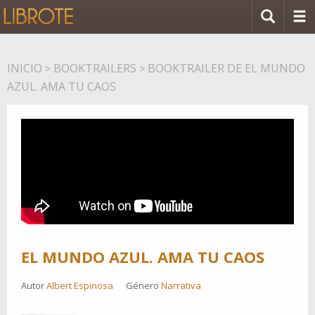
INICIO
BOOKTRAILERS
BOOKTRAILER DE EL MUNDO
>
>
AZUL. AMA TU CAOS
EL MUNDO AZUL. AMA TU CAOS
Autor
Albert Espinosa
Género
Narrativa