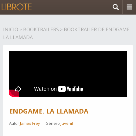
INICIO
BOOKTRAILERS
BOOKTRAILER DE ENDGAME.
>
>
LA LLAMADA
ENDGAME. LA LLAMADA
Autor
James Frey
Género
Juvenil