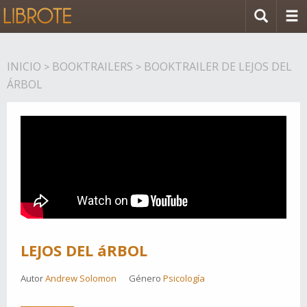
INICIO
BOOKTRAILERS
BOOKTRAILER DE LEJOS DEL
>
>
ÁRBOL
LEJOS DEL áRBOL
Autor
Andrew Solomon
Género
Psicología