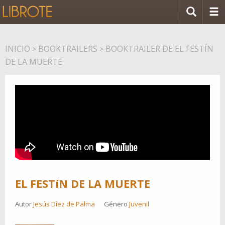
INICIO
BOOKTRAILERS
BOOKTRAILER DE EL FESTÍN
>
>
DE LA MUERTE
EL FESTíN DE LA MUERTE
Autor
Jesús Díez de Palma
Género
Juvenil