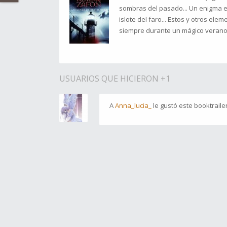
sombras del pasado... Un enigma en
islote del faro... Estos y otros ele
siempre durante un mágico verano
USUARIOS QUE HICIERON +1
A
Anna_lucia_
le gustó este booktraile