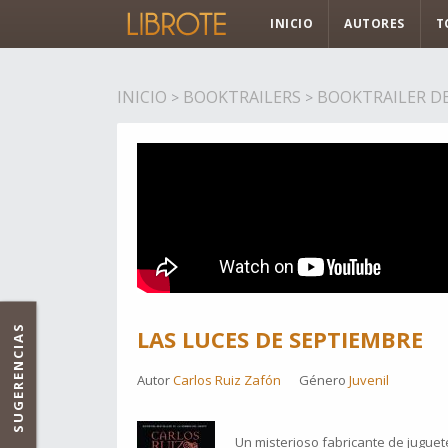
INICIO
AUTORES
T
INICIO
BOOKTRAILERS
BOOKTRAILER DE
>
>
SUGERENCIAS
LAS LUCES DE SEPTIEMBRE
Autor
Carlos Ruiz Zafón
Género
Juvenil
Un misterioso fabricante de jugue