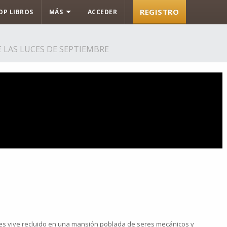
REGISTRO
OP LIBROS
MÁS
ACCEDER
 LAS LUCES DE SEPTIEMBRE
tes vive recluido en una mansión poblada de seres mecánicos y