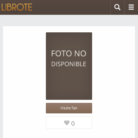
Hazte fan
0