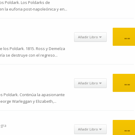
os Poldark. Los Poldarks de
n la euforia post-napoleónica y en...
--
Añadir Libro
e los Poldark. 1815. Ross y Demelza
ría se destruye con el regreso...
--
Añadir Libro
os Poldark. Continúa la apasionante
orge Warleggan y Elizabeth,...
egra
--
Añadir Libro