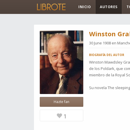
INICIO
AUTORES
T
Winston Gr
30 June 1908 en
Manches
BIOGRAFÍA DEL AUTOR
Winston Mawdsley Graha
de los Poldark, que com
miembro de la Royal Soc
Su novela The sleeping 
Hazte fan
1