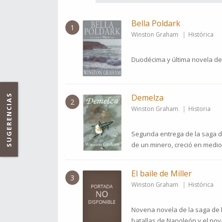
Bella Poldark
1
Winston Graham
Histórica
Duodécima y última novela de 
SUGERENCIAS
Demelza
2
Winston Graham
Historia
Segunda entrega de la saga de
de un minero, creció en medio d
El baile de Miller
3
Winston Graham
Histórica
Novena novela de la saga de 
batallas de Napoleón y el nova