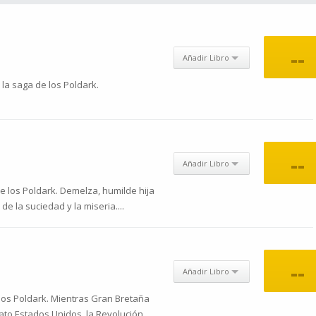
--
Añadir Libro
la saga de los Poldark.
--
Añadir Libro
 los Poldark. Demelza, humilde hija
e la suciedad y la miseria....
--
Añadir Libro
los Poldark. Mientras Gran Bretaña
to Estados Unidos, la Revolución...