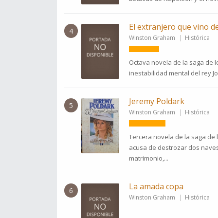
El extranjero que vino d
4
Winston Graham
Histórica
Octava novela de la saga de lo
inestabilidad mental del rey Jor
Jeremy Poldark
5
Winston Graham
Histórica
Tercera novela de la saga de l
acusa de destrozar dos naves
matrimonio,...
La amada copa
6
Winston Graham
Histórica