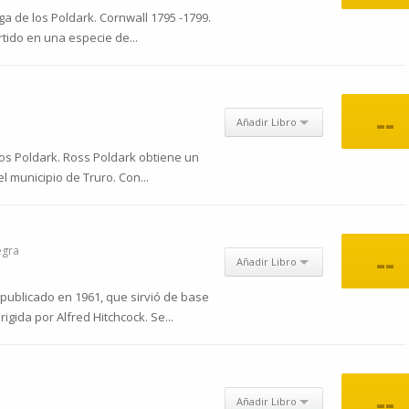
a de los Poldark. Cornwall 1795 -1799.
ido en una especie de...
--
Añadir Libro
los Poldark. Ross Poldark obtiene un
l municipio de Truro. Con...
egra
--
Añadir Libro
publicado en 1961, que sirvió de base
irigida por Alfred Hitchcock. Se...
--
Añadir Libro