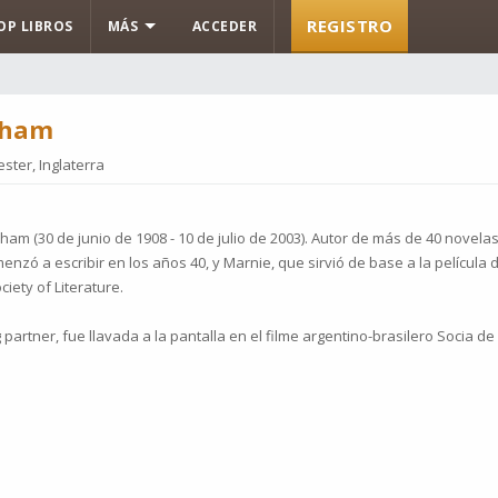
REGISTRO
OP LIBROS
MÁS
ACCEDER
aham
ter, Inglaterra
m (30 de junio de 1908 - 10 de julio de 2003). Autor de más de 40 novelas
enzó a escribir en los años 40, y Marnie, que sirvió de base a la película de
iety of Literature.
partner, fue llavada a la pantalla en el filme argentino-brasilero Socia de 