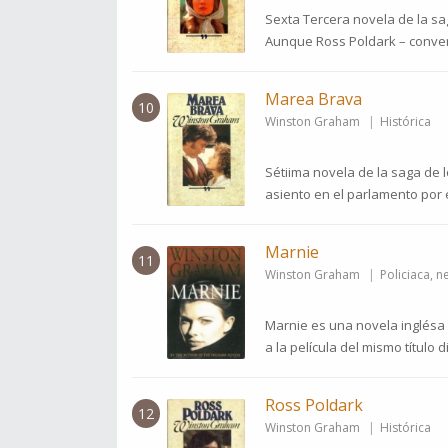
Sexta Tercera novela de la sag
Aunque Ross Poldark – convert
Marea Brava
10
Winston Graham
Histórica
Sétiima novela de la saga de 
asiento en el parlamento por e
Marnie
11
Winston Graham
Policiaca, n
Marnie es una novela inglésa 
a la película del mismo título d
Ross Poldark
12
Winston Graham
Histórica