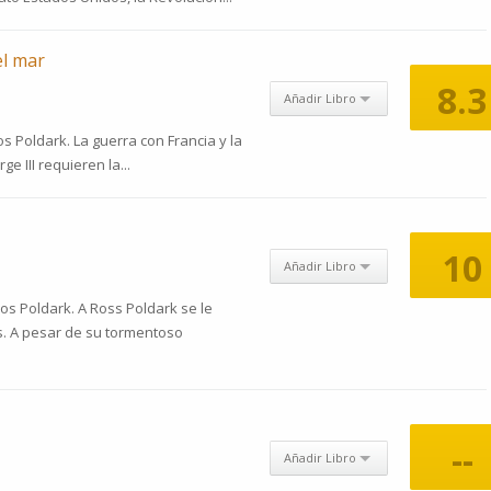
el mar
8.3
Añadir Libro
s Poldark. La guerra con Francia y la
ge III requieren la...
10
Añadir Libro
os Poldark. A Ross Poldark se le
. A pesar de su tormentoso
--
Añadir Libro