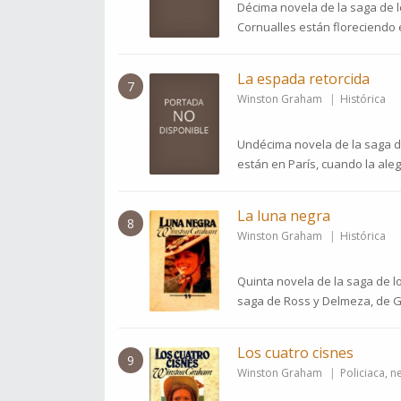
Décima novela de la saga de l
Cornualles están floreciendo e
La espada retorcida
7
Winston Graham
Histórica
Undécima novela de la saga d
están en París, cuando la aleg
La luna negra
8
Winston Graham
Histórica
Quinta novela de la saga de l
saga de Ross y Delmeza, de Ge
Los cuatro cisnes
9
Winston Graham
Policiaca, n