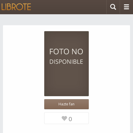
Hazte fan
0