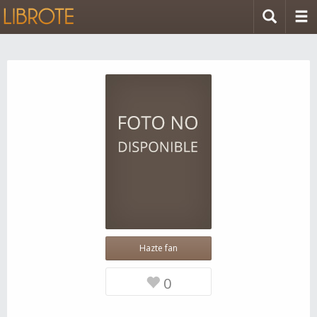
Hazte fan
0