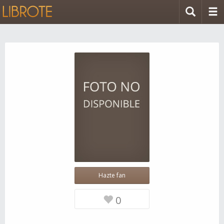
Hazte fan
0