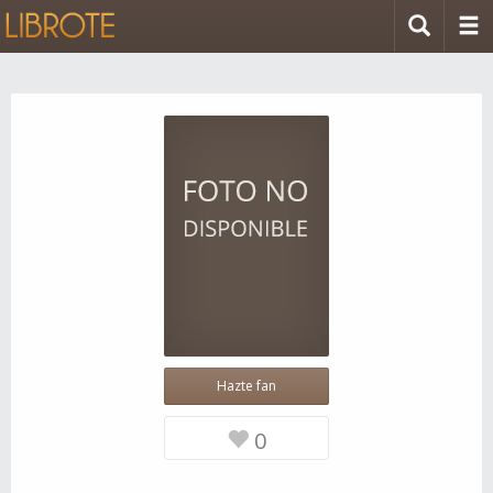
Hazte fan
0