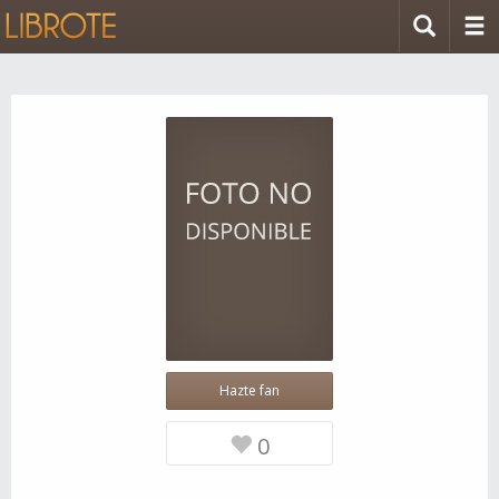
Hazte fan
0