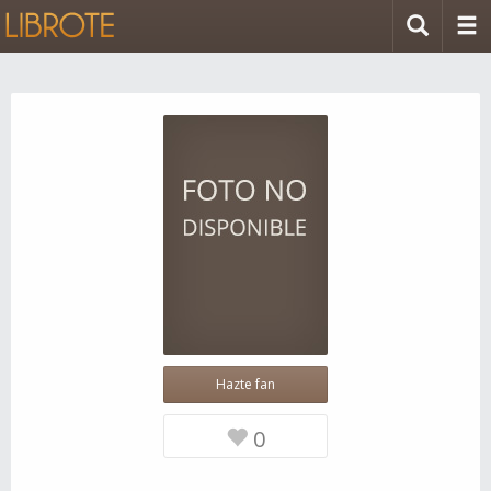
Hazte fan
0