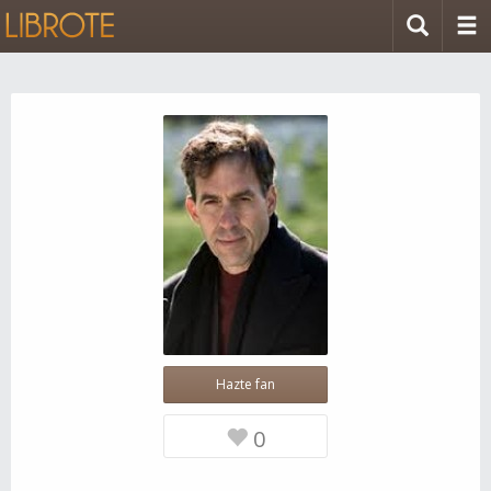
Hazte fan
0