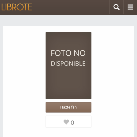
Hazte fan
0