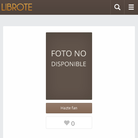
Hazte fan
0