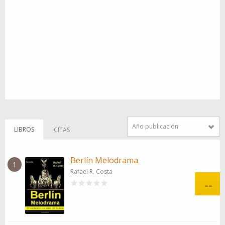
Año publicación
LIBROS
CITAS
Berlín Melodrama
1
Rafael R. Costa
--