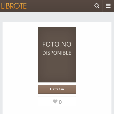
Hazte fan
0