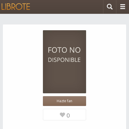
Hazte fan
0