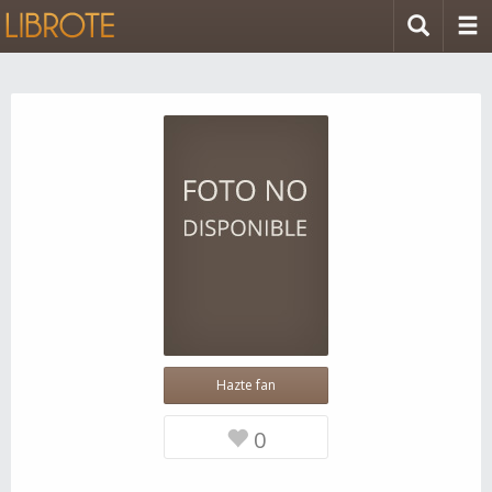
Hazte fan
0