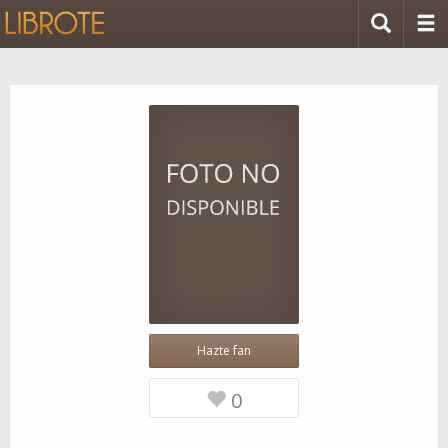
Hazte fan
0