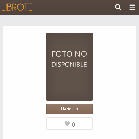
Hazte fan
0