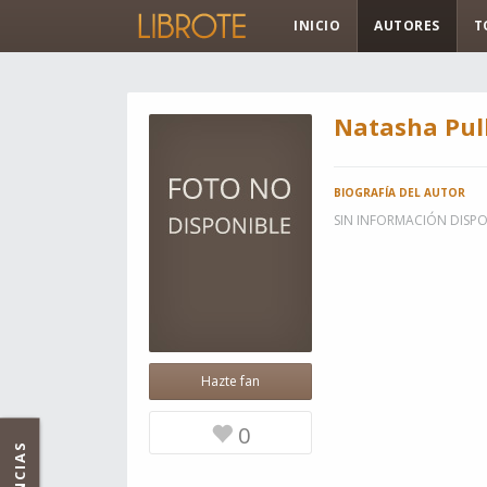
INICIO
AUTORES
T
Natasha Pul
BIOGRAFÍA DEL AUTOR
SIN INFORMACIÓN DISPO
Hazte fan
0