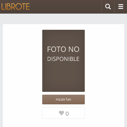
Hazte fan
0