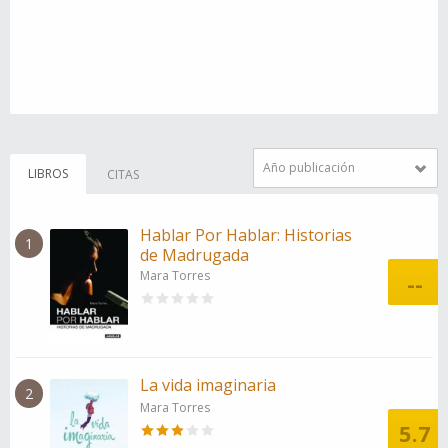
Año publicación
LIBROS
CITAS
Hablar Por Hablar: Historias
1
de Madrugada
Mara Torres
--
La vida imaginaria
2
Mara Torres
5.7