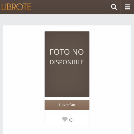
Hazte fan
0