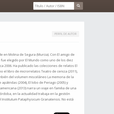
PERFIL DE AUTOR
e en Molina de Segura (Murcia). Con El amigo de
y fue elegido por El Mundo como uno de los diez
ca 2006. Ha publicado las colecciones de relatos El
o el libro de microrrelatos Teatro de ceniza (2011),
 también del volumen misceláneo La memoria de la
 apátridas (2004), El lobo de Periago (2005) y
 americana (2013) narra un viaje en familia de una
rdoba, en la actualidad trabaja en la gestión
el Institutum Pataphysicum Granatensis. No está