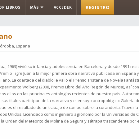
REGISTRO
OP LIBROS
MÁS
ACCEDER
ano
órdoba, España
, 1963) vivió su infancia y adolescencia en Barcelona y desde 1991 resid
 Premio Tigre Juan a la mejor primera obra narrativa publicada en España 
año. La coartada del diablo le valió el Premio Tristana de Novela Fantásti
 experimento Wolberg (2008, Premio Libro del Año Región de Murcia), así com
odos ellos en las principales antologías recientes de nuestro país. Autor
 sus títulos participan de la narrativa y el ensayo antropológico: Galería de
 que es el resultado de un trabajo de campo sobre la curandería. Travesía
tados Unidos. Licenciado como ingeniero agrónomo por la Universidad de Có
e la Orden del Meteorito de Molina de Segura y sátrapa trascendente por 