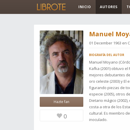
INICIO
AUTORES
T
Manuel Moy
01 December 1963 en
C
BIOGRAFÍA DEL AUTOR
Manuel Moyano (Córdoba
Kafka (2001) obtuvo el
mejores debutantes del 
oro celeste (2003) y El
figurando pie­zas de t
especie (2005), otros de
Dietario mágico (2002),
Hazte fan
costa a otra de los Es
cultural. Es miembro d
0
inoculado.