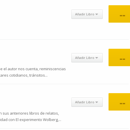
--
Añadir Libro
--
Añadir Libro
 el autor nos cuenta, reminiscencias
ares cotidianos, tránsitos...
--
Añadir Libro
n sus anteriores libros de relatos,
idad con El experimento Wolberg,...