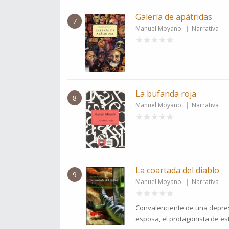
Galería de apátridas
7
Manuel Moyano
Narrativa
La bufanda roja
8
Manuel Moyano
Narrativa
La coartada del diablo
9
Manuel Moyano
Narrativa
Convalenciente de una depresi
esposa, el protagonista de es