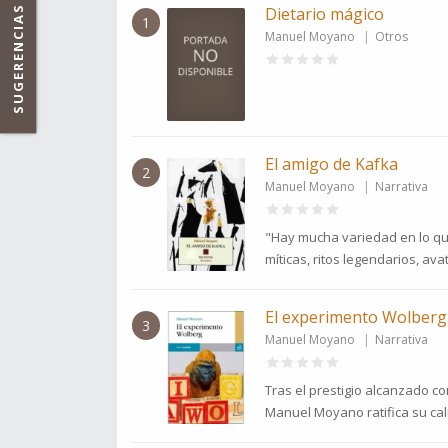
SUGERENCIAS
Dietario mágico
1
Manuel Moyano
Otros
El amigo de Kafka
2
Manuel Moyano
Narrativa
"Hay mucha variedad en lo que
míticas, ritos legendarios, avat
El experimento Wolberg
3
Manuel Moyano
Narrativa
Tras el prestigio alcanzado co
Manuel Moyano ratifica su cal