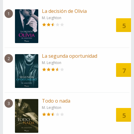
La decisión de Olivia
1
M. Leighton
5
La segunda oportunidad
2
M. Leighton
7
Todo o nada
3
M. Leighton
5