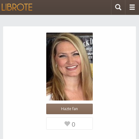
Hazte fan
0