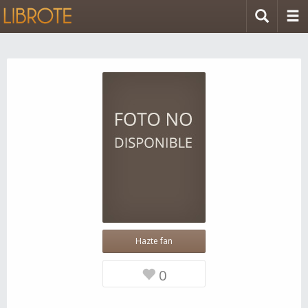
Hazte fan
0