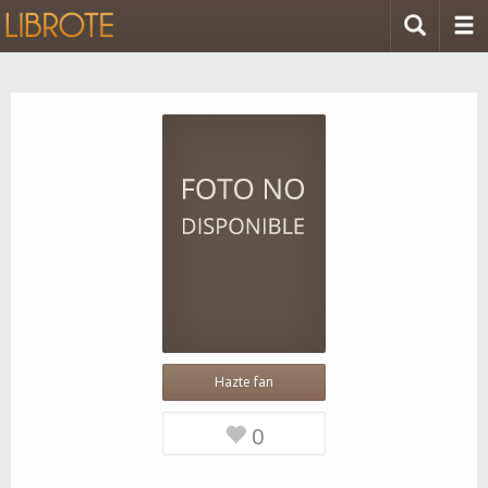
Hazte fan
0