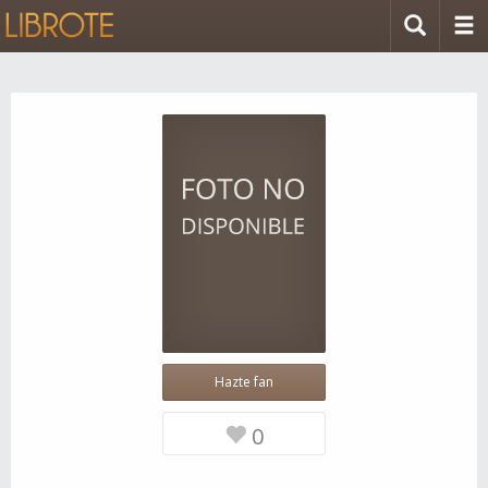
Hazte fan
0