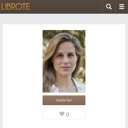
Hazte fan
0