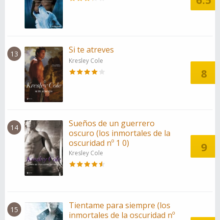
Si te atreves
13
Kresley Cole
8
Sueños de un guerrero
14
oscuro (los inmortales de la
oscuridad nº 1 0)
9
Kresley Cole
Tientame para siempre (los
15
inmortales de la oscuridad nº