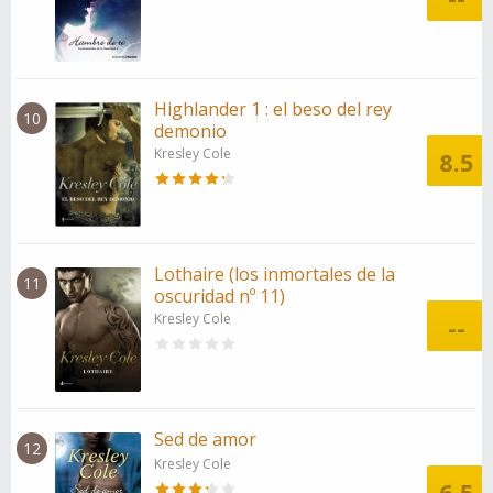
Highlander 1 : el beso del rey
10
demonio
Kresley Cole
8.5
Lothaire (los inmortales de la
11
oscuridad nº 11)
Kresley Cole
--
Sed de amor
12
Kresley Cole
6.5