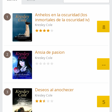
Anhelos en la oscuridad (los
1
inmortales de la oscuridad iv)
Kresley Cole
8
Ansia de pasion
2
Kresley Cole
--
Deseos al anochecer
3
Kresley Cole
5