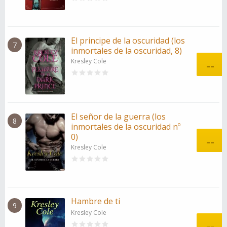
El principe de la oscuridad (los
7
inmortales de la oscuridad, 8)
Kresley Cole
--
El señor de la guerra (los
8
inmortales de la oscuridad nº
0)
--
Kresley Cole
Hambre de ti
9
Kresley Cole
--