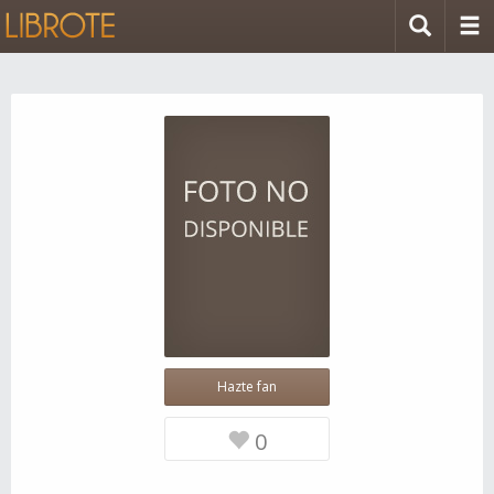
Hazte fan
0