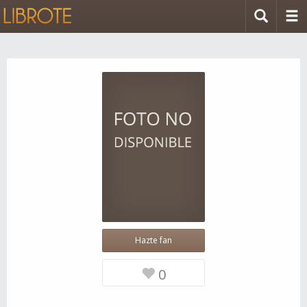
Hazte fan
0