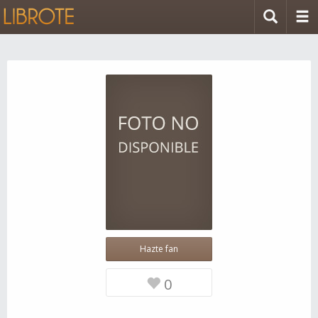
Hazte fan
0