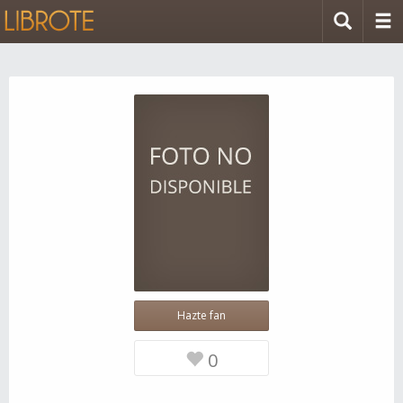
Hazte fan
0