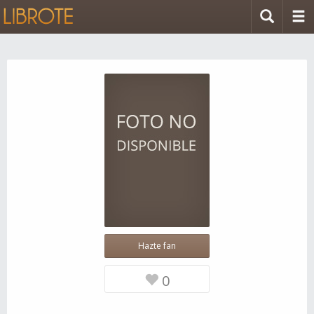
Hazte fan
0