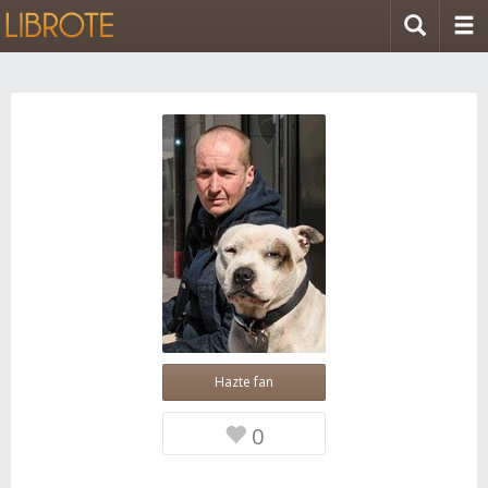
Hazte fan
0