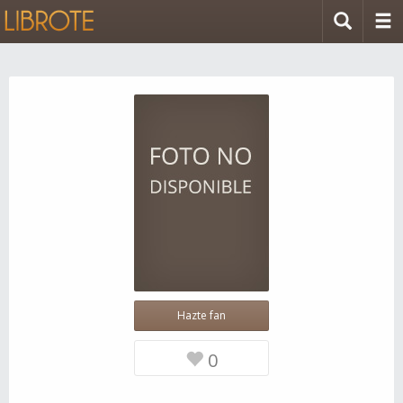
Hazte fan
0