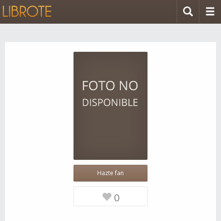
Hazte fan
0