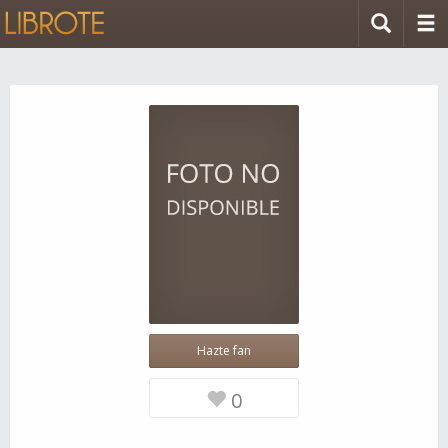
Hazte fan
0