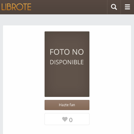
Hazte fan
0