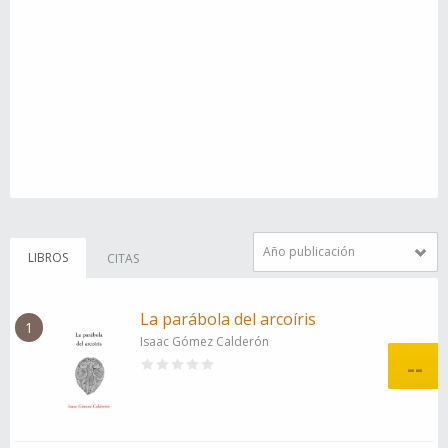
Año publicación
LIBROS
CITAS
La parábola del arcoíris
1
Isaac Gómez Calderón
--