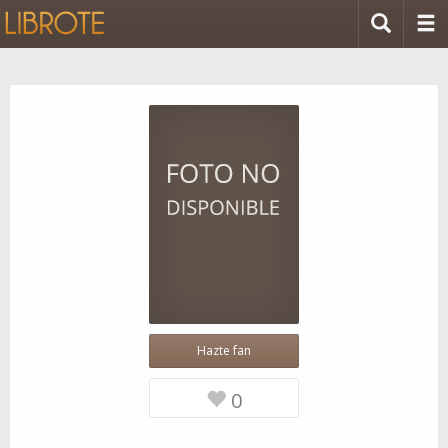
Hazte fan
0