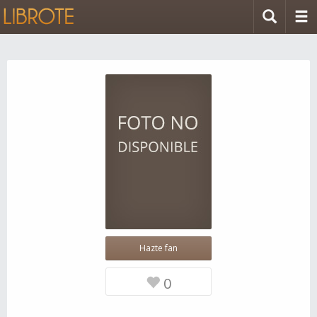
Hazte fan
0