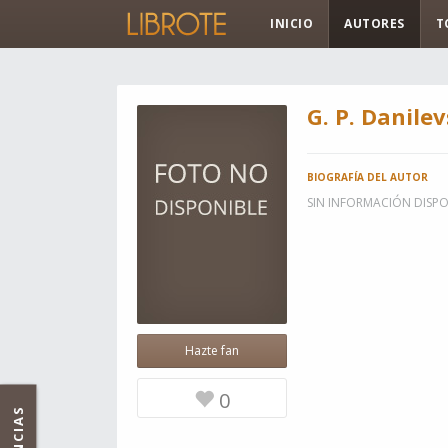
INICIO
AUTORES
T
G. P. Danile
BIOGRAFÍA DEL AUTOR
SIN INFORMACIÓN DISPO
Hazte fan
0