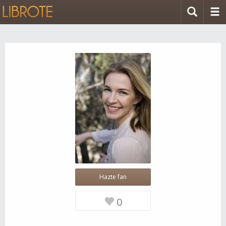
Hazte fan
0