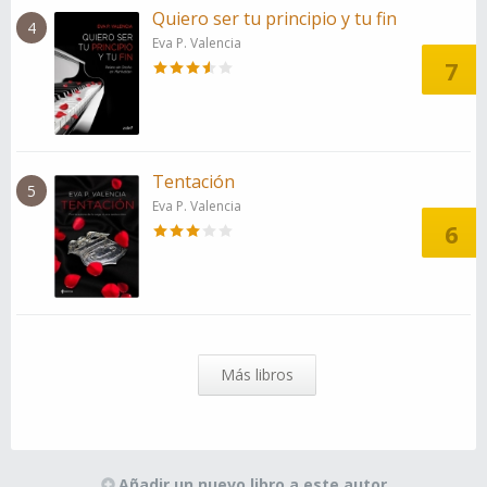
Quiero ser tu principio y tu fin
4
Eva P. Valencia
7
Tentación
5
Eva P. Valencia
6
Más libros
Añadir un nuevo libro a este autor