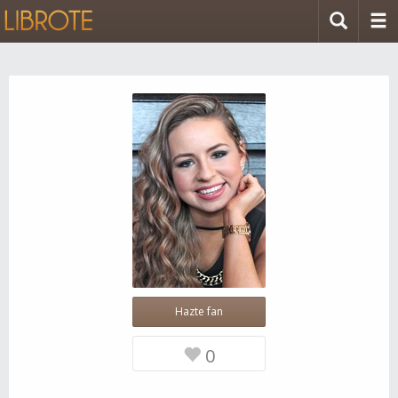
Hazte fan
0