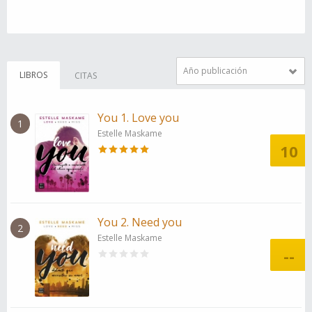
Año publicación
LIBROS
CITAS
You 1. Love you
1
Estelle Maskame
10
You 2. Need you
2
Estelle Maskame
--