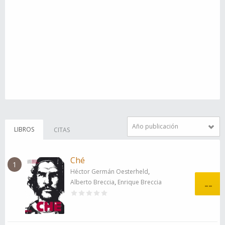
Año publicación
LIBROS
CITAS
Ché
1
,
Héctor Germán Oesterheld
--
,
Alberto Breccia
Enrique Breccia