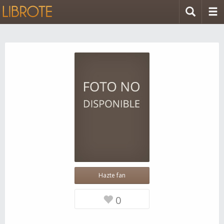
Hazte fan
0