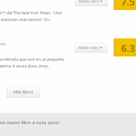
7.5
Añadir Libro
y nº1 del The New York Times: "Una
relaciones más tiernas" En...
nea
6.3
Añadir Libro
ra retirada que vive en un pequeño
terra. A veces dura, otras...
Más libros
un nuevo libro a este autor