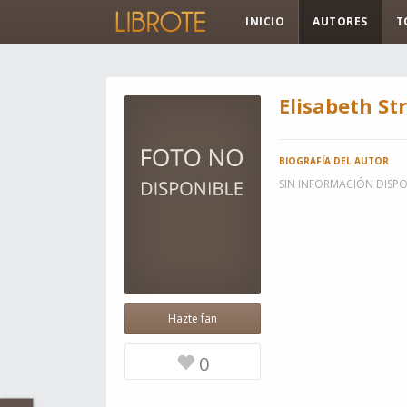
INICIO
AUTORES
T
Elisabeth St
BIOGRAFÍA DEL AUTOR
SIN INFORMACIÓN DISPO
Hazte fan
0